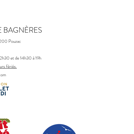
E BAGNÈRES
5200 Pouzac​
 12h30 et de 14h30 à 19h
rs fériés.
com