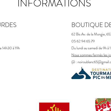
INFORMATIONS
URDES
BOUTIQUE D
62 Bis Av. de la Mongie, 6
05 62 94 65 79
de 14h30 à 19h
Du lundi au samedi de 9h à
Nous sommes fermés les jou
@ :
noiroublanc65@gmail.