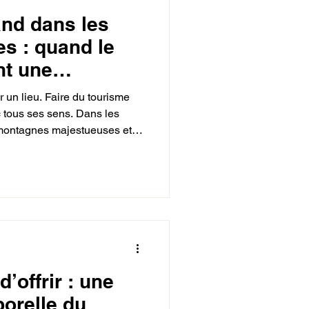
nd dans les
s : quand le
nt une
ristique
er un lieu. Faire du tourisme
c tous ses sens. Dans les
 montagnes majestueuses et
ermes, il existe un autre
visite guidée au cœur de notre
uzac.
d’offrir : une
porelle du