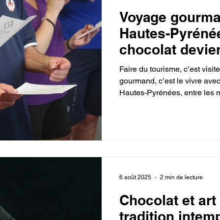
Voyage gourma
Hautes-Pyrénée
chocolat devie
expérience tou
Faire du tourisme, c’est visit
gourmand, c’est le vivre ave
Hautes-Pyrénées, entre les
les eaux bienfaisantes des th
plaisir plus inattendu : une 
chocolaterie artisanale à Po
6 août 2025
2 min de lecture
Chocolat et art 
tradition intem