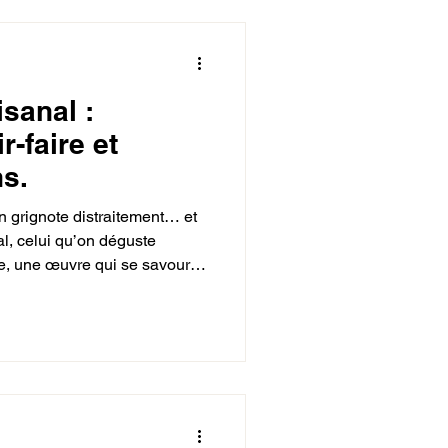
isanal :
r-faire et
s.
n grignote distraitement… et
nal, celui qu’on déguste
re, une œuvre qui se savoure
ès bouchée. Chez Noir ou
 clair : travailler le chocolat
 soie, avec patience,