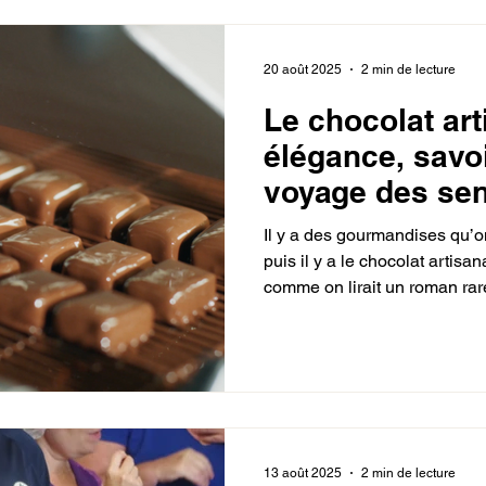
20 août 2025
2 min de lecture
Le chocolat art
élégance, savoi
voyage des sen
Il y a des gourmandises qu’o
puis il y a le chocolat artisa
comme on lirait un roman ra
mot après mot, bouchée apr
Blanc, nous avons fait un choix
comme un artisan travaille la
exigence et élégance.
13 août 2025
2 min de lecture